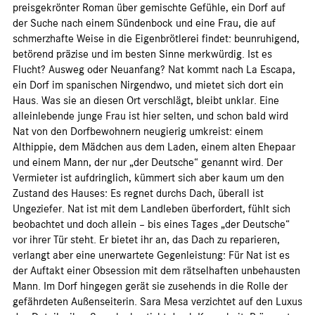
preisgekrönter Roman über gemischte Gefühle, ein Dorf auf
der Suche nach einem Sündenbock und eine Frau, die auf
schmerzhafte Weise in die Eigenbrötlerei findet: beunruhigend,
betörend präzise und im besten Sinne merkwürdig. Ist es
Flucht? Ausweg oder Neuanfang? Nat kommt nach La Escapa,
ein Dorf im spanischen Nirgendwo, und mietet sich dort ein
Haus. Was sie an diesen Ort verschlägt, bleibt unklar. Eine
alleinlebende junge Frau ist hier selten, und schon bald wird
Nat von den Dorfbewohnern neugierig umkreist: einem
Althippie, dem Mädchen aus dem Laden, einem alten Ehepaar
und einem Mann, der nur „der Deutsche“ genannt wird. Der
Vermieter ist aufdringlich, kümmert sich aber kaum um den
Zustand des Hauses: Es regnet durchs Dach, überall ist
Ungeziefer. Nat ist mit dem Landleben überfordert, fühlt sich
beobachtet und doch allein – bis eines Tages „der Deutsche“
vor ihrer Tür steht. Er bietet ihr an, das Dach zu reparieren,
verlangt aber eine unerwartete Gegenleistung: Für Nat ist es
der Auftakt einer Obsession mit dem rätselhaften unbehausten
Mann. Im Dorf hingegen gerät sie zusehends in die Rolle der
gefährdeten Außenseiterin. Sara Mesa verzichtet auf den Luxus