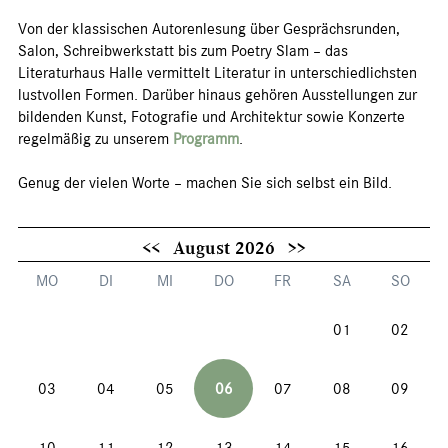
Von der klassischen Autorenlesung über Gesprächsrunden,
Salon, Schreibwerkstatt bis zum Poetry Slam – das
Literaturhaus Halle vermittelt Literatur in unterschiedlichsten
lustvollen Formen. Darüber hinaus gehören Ausstellungen zur
bildenden Kunst, Fotografie und Architektur sowie Konzerte
regelmäßig zu unserem
Programm
.
Genug der vielen Worte – machen Sie sich selbst ein Bild.
<<
August 2026
>>
MO
DI
MI
DO
FR
SA
SO
01
02
03
04
05
06
07
08
09
10
11
12
13
14
15
16