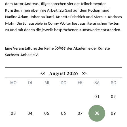
dem Autor Andreas Hillger sprechen vier der teilnehmenden
Künstler:innen über ihre Arbeit. Zu Gast auf dem Podium sind
Nadine Adam, Johanna Bartl, Annette Friedrich und Marcus-Andreas
Mohr. Die Schauspielerin Conny Wolter liest aus literarischen Texten,
zu und mit denen die jeweils besprochenen Kunstwerke entstanden.
Soirée
Eine Veranstaltung der Reihe
der Akademie der Künste
Sachsen-Anhalt e.V.
<<
August 2026
>>
MO
DI
MI
DO
FR
SA
SO
01
02
03
04
05
06
07
08
09