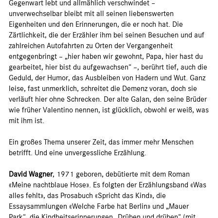
Gegenwart lebt und allmählich verschwindet –
unverwechselbar bleibt mit all seinen liebenswerten
Eigenheiten und den Erinnerungen, die er noch hat. Die
Zärtlichkeit, die der Erzähler ihm bei seinen Besuchen und auf
zahlreichen Autofahrten zu Orten der Vergangenheit
entgegenbringt – „hier haben wir gewohnt, Papa, hier hast du
gearbeitet, hier bist du aufgewachsen“ –, berührt tief, auch die
Geduld, der Humor, das Ausbleiben von Hadern und Wut. Ganz
leise, fast unmerklich, schreitet die Demenz voran, doch sie
verläuft hier ohne Schrecken. Der alte Galan, den seine Brüder
wie früher Valentino nennen, ist glücklich, obwohl er weiß, was
mit ihm ist.
Ein großes Thema unserer Zeit, das immer mehr Menschen
betrifft. Und eine unvergessliche Erzählung.
David Wagner
, 1971 geboren, debütierte mit dem Roman
«Meine nachtblaue Hose». Es folgten der Erzählungsband «Was
alles fehlt», das Prosabuch «Spricht das Kind», die
Essaysammlungen «Welche Farbe hat Berlin» und „Mauer
Park“, die Kindheitserinnerungen „Drüben und drüben“ (mit