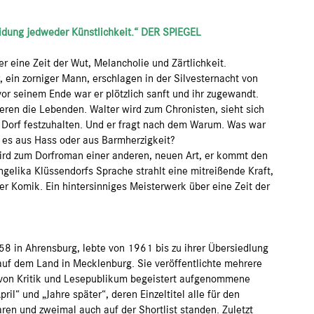
eidung jedweder Künstlichkeit.“ DER SPIEGEL
r eine Zeit der Wut, Melancholie und Zärtlichkeit.
, ein zorniger Mann, erschlagen in der Silvesternacht von
vor seinem Ende war er plötzlich sanft und ihr zugewandt.
ieren die Lebenden. Walter wird zum Chronisten, sieht sich
 Dorf festzuhalten. Und er fragt nach dem Warum. Was war
h es aus Hass oder aus Barmherzigkeit?
ird zum Dorfroman einer anderen, neuen Art, er kommt den
elika Klüssendorfs Sprache strahlt eine mitreißende Kraft,
rzer Komik. Ein hintersinniges Meisterwerk über eine Zeit der
58 in Ahrensburg, lebte von 1961 bis zu ihrer Übersiedlung
auf dem Land in Mecklenburg. Sie veröffentlichte mehrere
von Kritik und Lesepublikum begeistert aufgenommene
il“ und „Jahre später“, deren Einzeltitel alle für den
en und zweimal auch auf der Shortlist standen. Zuletzt