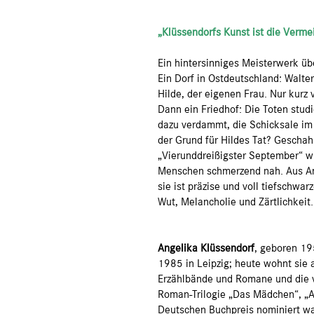
„Klüssendorfs Kunst ist die Verm
Ein hintersinniges Meisterwerk übe
Ein Dorf in Ostdeutschland: Walter
Hilde, der eigenen Frau. Nur kurz 
Dann ein Friedhof: Die Toten stud
dazu verdammt, die Schicksale im
der Grund für Hildes Tat? Gescha
„Vierunddreißigster September“ w
Menschen schmerzend nah. Aus Ang
sie ist präzise und voll tiefschwa
Wut, Melancholie und Zärtlichkeit.
Angelika Klüssendorf
, geboren 19
1985 in Leipzig; heute wohnt sie 
Erzählbände und Romane und die 
Roman-Trilogie „Das Mädchen“, „Apr
Deutschen Buchpreis nominiert war