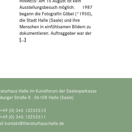
HINWEIS: Am 15.August ist kein
Ausstellungsbesuch möglich. 1987
begann die Fotografin Göbel (*1950),
die Stadt Halle (Saale) und ihre
Menschen in einfühlsamen Bildern zu
dokumentieren. Auftraggeber war der
[...]
raturhaus Halle im Kunstforum der Saalesparkasse
burger Straße 8 · 06108 Halle (Saale)
. +49 (0) 345 13252513
 +49 (0) 345 13252511
il kontakt@literaturhaus-halle.de