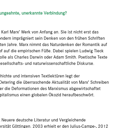
 ungeahnte, unerkannte Verbindung?
Karl Marx’ Werk von Anfang an. Sie ist nicht erst das
ondern imprägniert sein Denken von den frühen Schriften
etzten Jahre. Marx nimmt das Naturdenken der Romantik auf
pf auf die empirischen Füße. Dabei spielen Ludwig Tieck
olle als Charles Darwin oder Adam Smith. Poetische Texte
sellschafts- und naturwissenschaftliche Diskurse.
hichte und intensiven Textlektüren legt der
 Detering die überraschende Aktualität von Marx’ Schreiben
in der die Deformationen des Marxismus abgewirtschaftet
pitalismus einen globalen Ökozid heraufbeschwört.
 Neuere deutsche Literatur und Vergleichende
ersität Göttingen. 2003 erhielt er den Julius-Campe-, 2012