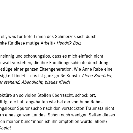
telt, was für tiefe Linien des Schmerzes sich durch
nke für diese mutige Arbeit!«
Hendrik Bolz
einsinnig und schonungslos, dass es mich einfach nicht
 Gewalt verstehen, die ihre Familiengeschichte durchdringt –
lbstlüge einer ganzen Elterngeneration. Wie Anne Rabe eine
igkeit findet – das ist ganz große Kunst.«
Alena Schröder,
r stehend, Abendlicht, blaues Kleid«
ktüre an so vielen Stellen überrascht, schockiert,
ltigt die Luft angehalten wie bei der von Anne Rabes
ngsloser Spurensuche nach den versteckten Traumata nicht
dern eines ganzen Landes. Schon nach wenigen Seiten dieses
hen meiner Kund*innen ich ihn empfehlen würde: allen!«
celot