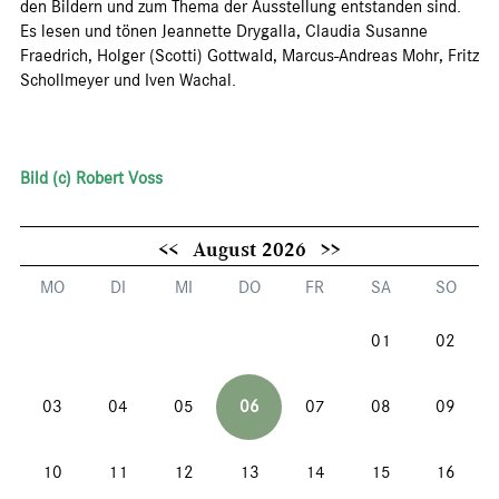
den Bildern und zum Thema der Ausstellung entstanden sind.
Es lesen und tönen Jeannette Drygalla, Claudia Susanne
Fraedrich, Holger (Scotti) Gottwald, Marcus-Andreas Mohr, Fritz
Schollmeyer und Iven Wachal.
Bild (c) Robert Voss
<<
August 2026
>>
MO
DI
MI
DO
FR
SA
SO
01
02
03
04
05
06
07
08
09
10
11
12
13
14
15
16