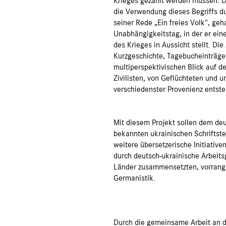
Krieges gezählt werden müssen. De
die Verwendung dieses Begriffs d
seiner Rede „Ein freies Volk“, g
Unabhängigkeitstag, in der er ein
des Krieges in Aussicht stellt. Di
Kurzgeschichte, Tagebucheinträgen
multiperspektivischen Blick auf d
Zivilisten, von Geflüchteten und
verschiedenster Provenienz entst
Mit diesem Projekt sollen dem d
bekannten ukrainischen Schriftste
weitere übersetzerische Initiativ
durch deutsch-ukrainische Arbeit
Länder zusammensetzten, vorrangi
Germanistik.
Durch die gemeinsame Arbeit an 