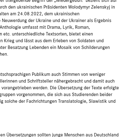
r titelgebende Begriff der „Wiedergeburt“ bezieht sich auf
urch den ukrainischen Präsidenten Wolodymyr Zelenskyj in
ehalten am 24.08.2022, dem ukrainischen
e Neuwerdung der Ukraine und der Ukrainer als Ergebnis
e Anthologie umfasst mit Drama, Lyrik, Roman,
 etc. unterschiedliche Textsorten, bietet einen
en Krieg und lässt aus dem Erleben von Soldaten und
 unter Besatzung Lebenden ein Mosaik von Schilderungen
ehen.
eutschsprachigen Publikum auch Stimmen von weniger
llerinnen und Schriftsteller nähergebracht und damit auch
en vorangetrieben werden. Die Übersetzung der Texte erfolgte
sgruppen vorgenommen, die sich aus Studierenden beider
g solche der Fachrichtungen Translatologie, Slawistik und
den Übersetzungen sollten junge Menschen aus Deutschland