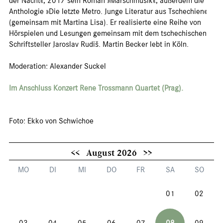
der Nacht«, 2017 sein Roman »Marschmusik«, außerdem die
Anthologie »Die letzte Metro. Junge Literatur aus Tschechien«
(gemeinsam mit Martina Lisa). Er realisierte eine Reihe von
Hörspielen und Lesungen gemeinsam mit dem tschechischen
Schriftsteller Jaroslav Rudiš. Martin Becker lebt in Köln.
Moderation: Alexander Suckel
Im Anschluss Konzert Rene Trossmann Quartet (Prag).
Foto: Ekko von Schwichoe
<<
August 2026
>>
MO
DI
MI
DO
FR
SA
SO
01
02