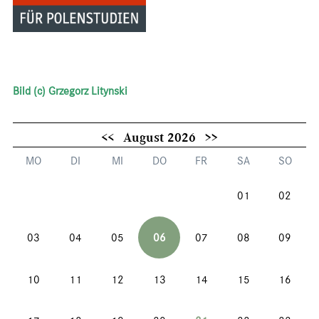
Bild (c) Grzegorz Litynski
<<
August 2026
>>
MO
DI
MI
DO
FR
SA
SO
01
02
03
04
05
06
07
08
09
10
11
12
13
14
15
16