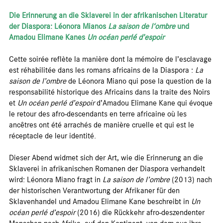
Die Erinnerung an die Sklaverei in der afrikanischen Literatur
der Diaspora: Léonora Mianos
La saison de l‘ombre
und
Amadou Elimane Kanes
Un océan perlé d’espoir
Cette soirée reflète la manière dont la mémoire de l’esclavage
est réhabilitée dans les romans africains de la Diaspora :
La
saison de l’ombre
de Léonora Miano qui pose la question de la
responsabilité historique des Africains dans la traite des Noirs
et
Un océan perlé d’espoir
d’Amadou Elimane Kane qui évoque
le retour des afro-descendants en terre africaine où les
ancêtres ont été arrachés de manière cruelle et qui est le
réceptacle de leur identité.
Dieser Abend widmet sich der Art, wie die Erinnerung an die
Sklaverei in afrikanischen Romanen der Diaspora verhandelt
wird: Léonora Miano fragt in
La saison de l’ombre
(2013) nach
der historischen Verantwortung der Afrikaner für den
Sklavenhandel und Amadou Elimane Kane beschreibt in
Un
océan perlé d’espoir
(2016) die Rückkehr afro-deszendenter