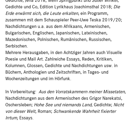
Gedichte, Jena 2018;
Mein Springpunkt und Süßer Winkel
,
Gedichte und Co, Edition Lyrikhaus Joachimsthal 2018;
Die
Erde erwärmt sich, die Leute erkalten
, ein Programm,
zusammen mit dem Schauspieler Peer-Uwe Teska 2019/20;
Nachdichtungen u.a. aus dem Afrikaans, Armenischen,
Bulgarischen, Englischen, Japanischen, Lateinischen,
Mazedonischen, Polnischen, Rumänischen, Russischen,
Serbischen.
Mehrere Herausgaben, in den Achtziger Jahren auch Visuelle
Poesie und Mail Art. Zahlreiche Essays, Reden, Kritiken,
Kolumnen, Glossen, Gedichte und Nachdichtungen usw. in
Büchern, Anthologien und Zeitschriften, in Tages- und
Wochenzeitungen und im Hörfunk.
In Vorbereitung:
Aus den Vorratskammern meiner Missetaten
,
Nachdichtungen aus dem Armenischen des Grigor Narekatsi,
Oschersleben;
Hohe See und niemands Land
, Gedichte;
Nicht
von dieser Welt,
Roman;
Schwankende Wahrheit fixierter
Irrtum,
Essays.