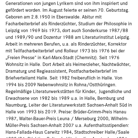
Generationen von jungen Lyrikern sind von ihm inspiriert und
gefördert worden. Im August feierte er seinen 70. Geburtstag.
Geboren am 2.8.1950 in Eberswalde. Abitur mit
Facharbeiterbrief als Rinderzüchter, Studium der Philosophie in
Leipzig von 1969 bis 1973, dort auch Sonderkurse 1987/88
und 1989/90 und Dozentur 1988 am Literaturinstitut Leipzig.
Arbeit in mehreren Berufen, u.a. als Rinderzüchter, Korrektor
mit Teilfacharbeiterbrief und Rolleur 1973 bis 1976 bei der
„Freien Presse“ in Karl-Marx-Stadt (Chemnitz). Seit 1976
Wohnsitz in Halle. Dort Arbeit als Heimerzieher, Nachtwächter,
Dramaturg und Regieassistent, Postfacharbeiterbrief im
Briefverteilamt Halle. Seit 1982 freiberuflich in Halle. Von
1994 bis 2009 Nebenwohnsitz in Rohna/Ostthüringen.
Regelmäßige Literaturwerkstätten für Kinder, Jugendliche und
Erwachsene von 1982 bis 1989 u.a. in Halle, Bernburg und
Naumburg, Leiter der Literaturwerkstatt Sachsen-Anhalt Süd in
Halle von 1993 bis 2019. Preise: Brüder-Grimm-Preis Hanau
1987, Walter-Bauer-Preis Leuna / Merseburg 2000, Wilhelm-
Müller-Preis Sachsen-Anhalt 2007 u.a. Aufenthaltsstipendien:
Hans-Fallada-Haus Carwitz 1984, Stadtschreiber Halle/Saale