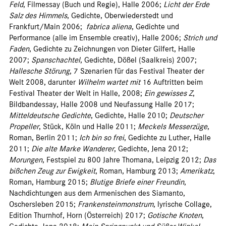
Feld
, Filmessay (Buch und Regie), Halle 2006;
Licht der Erde
Salz des Himmels
, Gedichte, Oberwiederstedt und
Frankfurt/Main 2006;
fabrica aliena
, Gedichte und
Performance (alle im Ensemble creativ), Halle 2006;
Strich und
Faden
, Gedichte zu Zeichnungen von Dieter Gilfert, Halle
2007;
Spanschachtel
, Gedichte, Dößel (Saalkreis) 2007;
Hallesche Störung
, 7 Szenarien für das Festival Theater der
Welt 2008, darunter
Wilhelm wartet mit
16 Auftritten beim
Festival Theater der Welt in Halle, 2008;
Ein gewisses Z
,
Bildbandessay, Halle 2008 und Neufassung Halle 2017;
Mitteldeutsche Gedichte
, Gedichte, Halle 2010;
Deutscher
Propeller
, Stück, Köln und Halle 2011;
Meckels Messerzüge
,
Roman, Berlin 2011;
Ich bin so frei
, Gedichte zu Luther, Halle
2011;
Die alte Marke Wanderer
, Gedichte, Jena 2012;
Morungen
, Festspiel zu 800 Jahre Thomana, Leipzig 2012;
Das
bißchen Zeug zur Ewigkeit
, Roman, Hamburg 2013;
Amerikatz
,
Roman, Hamburg 2015;
Blutige Briefe einer Freundin
,
Nachdichtungen aus dem Armenischen des Siamanto,
Oschersleben 2015;
Frankensteinmonstrum
, lyrische Collage,
Edition Thurnhof, Horn (Österreich) 2017;
Gotische Knoten
,