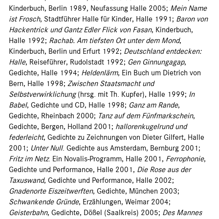
Kinderbuch, Berlin 1989, Neufassung Halle 2005;
Mein Name
ist Frosch
, Stadtführer Halle für Kinder, Halle 1991;
Baron von
Hackentrick und Gantz Edler Flick von Fasan
, Kinderbuch,
Halle 1992;
Rachab. Am tiefsten Ort unter dem Mond
,
Kinderbuch, Berlin und Erfurt 1992;
Deutschland entdecken:
Halle
, Reiseführer, Rudolstadt 1992;
Gen Ginnungagap
,
Gedichte, Halle 1994;
Heldenlärm
, Ein Buch um Dietrich von
Bern, Halle 1998;
Zwischen Staatsmacht und
Selbstverwirklichung
(hrsg. mit Th. Kupfer), Halle 1999;
In
Babel
, Gedichte und CD, Halle 1998;
Ganz am Rande
,
Gedichte, Rheinbach 2000;
Tanz auf dem Fünfmarkschein
,
Gedichte, Bergen, Holland 2001;
hallorenkugelrund und
federleicht
, Gedichte zu Zeichnungen von Dieter Gilfert, Halle
2001;
Unter Null
. Gedichte aus Amsterdam, Bernburg 2001;
Fritz im Netz
. Ein Novalis-Programm, Halle 2001,
Ferrophonie
,
Gedichte und Performance, Halle 2001,
Die Rose aus der
Taxuswand
, Gedichte und Performance, Halle 2002;
Gnadenorte Eiszeitwerften
, Gedichte, München 2003;
Schwankende Gründe
, Erzählungen, Weimar 2004;
Geisterbahn
, Gedichte, Dößel (Saalkreis) 2005;
Des Mannes