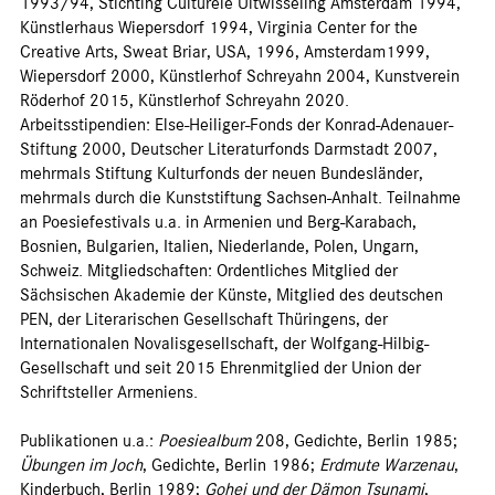
1993/94, Stichting Culturele Uitwisseling Amsterdam 1994,
Künstlerhaus Wiepersdorf 1994, Virginia Center for the
Creative Arts, Sweat Briar, USA, 1996, Amsterdam1999,
Wiepersdorf 2000, Künstlerhof Schreyahn 2004, Kunstverein
Röderhof 2015, Künstlerhof Schreyahn 2020.
Arbeitsstipendien: Else-Heiliger-Fonds der Konrad-Adenauer-
Stiftung 2000, Deutscher Literaturfonds Darmstadt 2007,
mehrmals Stiftung Kulturfonds der neuen Bundesländer,
mehrmals durch die Kunststiftung Sachsen-Anhalt. Teilnahme
an Poesiefestivals u.a. in Armenien und Berg-Karabach,
Bosnien, Bulgarien, Italien, Niederlande, Polen, Ungarn,
Schweiz. Mitgliedschaften: Ordentliches Mitglied der
Sächsischen Akademie der Künste, Mitglied des deutschen
PEN, der Literarischen Gesellschaft Thüringens, der
Internationalen Novalisgesellschaft, der Wolfgang-Hilbig-
Gesellschaft und seit 2015 Ehrenmitglied der Union der
Schriftsteller Armeniens.
Publikationen u.a.:
Poesiealbum
208, Gedichte, Berlin 1985;
Übungen im Joch
, Gedichte, Berlin 1986;
Erdmute Warzenau
,
Kinderbuch, Berlin 1989;
Gohei und der Dämon Tsunami
,