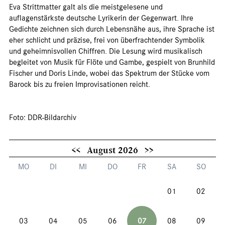
Eva Strittmatter galt als die meistgelesene und
auflagenstärkste deutsche Lyrikerin der Gegenwart. Ihre
Gedichte zeichnen sich durch Lebensnähe aus, ihre Sprache ist
eher schlicht und präzise, frei von überfrachtender Symbolik
und geheimnisvollen Chiffren. Die Lesung wird musikalisch
begleitet von Musik für Flöte und Gambe, gespielt von Brunhild
Fischer und Doris Linde, wobei das Spektrum der Stücke vom
Barock bis zu freien Improvisationen reicht.
Foto: DDR-Bildarchiv
<<
August 2026
>>
MO
DI
MI
DO
FR
SA
SO
01
02
03
04
05
06
07
08
09