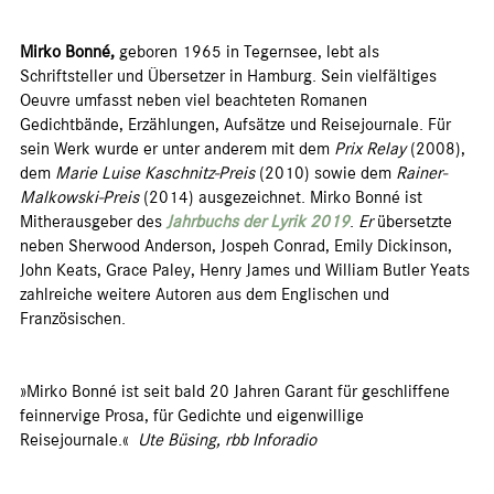
Mirko Bonné,
geboren 1965 in Tegernsee, lebt als
Schriftsteller und Übersetzer in Hamburg. Sein vielfältiges
Oeuvre umfasst neben viel beachteten Romanen
Gedichtbände, Erzählungen, Aufsätze und Reisejournale. Für
sein Werk wurde er unter anderem mit dem
Prix Relay
(2008),
dem
Marie Luise Kaschnitz-Preis
(2010) sowie dem
Rainer-
Malkowski-Preis
(2014) ausgezeichnet. Mirko Bonné ist
Mitherausgeber des
Jahrbuchs der Lyrik 2019
.
Er
übersetzte
neben Sherwood Anderson, Jospeh Conrad, Emily Dickinson,
John Keats, Grace Paley, Henry James und William Butler Yeats
zahlreiche weitere Autoren aus dem Englischen und
Französischen.
»Mirko Bonné ist seit bald 20 Jahren Garant für geschliffene
feinnervige Prosa, für Gedichte und eigenwillige
Reisejournale.«
Ute Büsing, rbb Inforadio