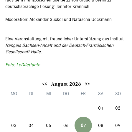
(aus dem Französischen übersetzt von Claudia Steinitz)
deutschsprachige Lesung: Jennifer Krannich
Moderation: Alexander Suckel und Natascha Ueckmann
Eine Veranstaltung mit freundlicher Unterstützung des Institut
français Sachsen-Anhalt und der Deutsch-Französischen
Gesellschaft Halle.
Foto: LeDilettante
<<
August 2026
>>
MO
DI
MI
DO
FR
SA
SO
01
02
03
04
05
06
07
08
09