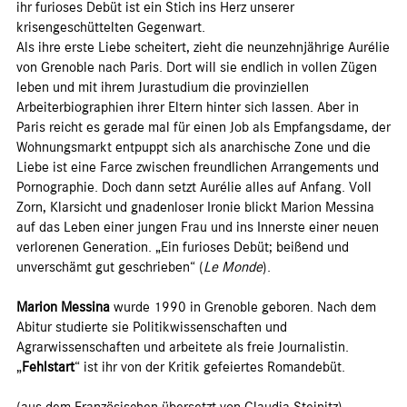
ihr furioses Debüt ist ein Stich ins Herz unserer
krisengeschüttelten Gegenwart.
Als ihre erste Liebe scheitert, zieht die neunzehnjährige Aurélie
von Grenoble nach Paris. Dort will sie endlich in vollen Zügen
leben und mit ihrem Jurastudium die provinziellen
Arbeiterbiographien ihrer Eltern hinter sich lassen. Aber in
Paris reicht es gerade mal für einen Job als Empfangsdame, der
Wohnungsmarkt entpuppt sich als anarchische Zone und die
Liebe ist eine Farce zwischen freundlichen Arrangements und
Pornographie. Doch dann setzt Aurélie alles auf Anfang. Voll
Zorn, Klarsicht und gnadenloser Ironie blickt Marion Messina
auf das Leben einer jungen Frau und ins Innerste einer neuen
verlorenen Generation. „Ein furioses Debüt; beißend und
unverschämt gut geschrieben“ (
Le Monde
).
Marion Messina
wurde 1990 in Grenoble geboren. Nach dem
Abitur studierte sie Politikwissenschaften und
Agrarwissenschaften und arbeitete als freie Journalistin.
„
Fehlstart
“ ist ihr von der Kritik gefeiertes Romandebüt.