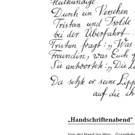
„Handschriftenabend“ 
Von der Hand ins Hirn – Gespräch