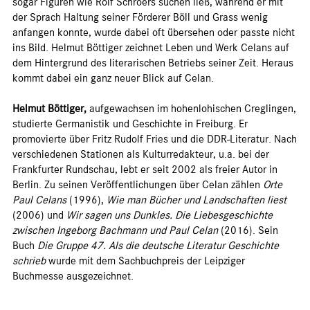
sogar Figuren wie Rolf Schroers suchen ließ, während er mit
der Sprach Haltung seiner Förderer Böll und Grass wenig
anfangen konnte, wurde dabei oft übersehen oder passte nicht
ins Bild. Helmut Böttiger zeichnet Leben und Werk Celans auf
dem Hintergrund des literarischen Betriebs seiner Zeit. Heraus
kommt dabei ein ganz neuer Blick auf Celan.
Helmut Böttiger,
aufgewachsen im hohenlohischen Creglingen,
studierte Germanistik und Geschichte in Freiburg. Er
promovierte über Fritz Rudolf Fries und die DDR-Literatur. Nach
verschiedenen Stationen als Kulturredakteur, u.a. bei der
Frankfurter Rundschau, lebt er seit 2002 als freier Autor in
Berlin. Zu seinen Veröffentlichungen über Celan zählen
Orte
Paul Celans
(1996),
Wie man Bücher und Landschaften liest
(2006) und
Wir sagen uns Dunkles. Die Liebesgeschichte
zwischen Ingeborg Bachmann und Paul Celan
(2016). Sein
Buch
Die Gruppe 47. Als die deutsche Literatur Geschichte
schrieb
wurde mit dem Sachbuchpreis der Leipziger
Buchmesse ausgezeichnet.