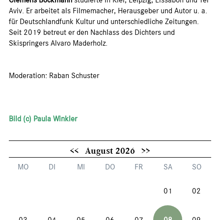
Clemens Böckmann
studierte in Kiel, Leipzig, Lissabon und Tel
Aviv. Er arbeitet als Filmemacher, Herausgeber und Autor u. a.
für Deutschlandfunk Kultur und unterschiedliche Zeitungen.
Seit 2019 betreut er den Nachlass des Dichters und
Skispringers Alvaro Maderholz.
Moderation: Raban Schuster
Bild (c) Paula Winkler
<<
August 2026
>>
MO
DI
MI
DO
FR
SA
SO
01
02
03
04
05
06
07
08
09