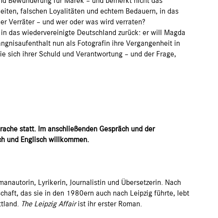
nd Bewunderung für Marek – und bemerkt nicht das
eiten, falschen Loyalitäten und echtem Bedauern, in das
 der Verräter – und wer oder was wird verraten?
 in das wiedervereinigte Deutschland zurück: er will Magda
gnisaufenthalt nun als Fotografin ihre Vergangenheit in
ie sich ihrer Schuld und Verantwortung – und der Frage,
prache statt. Im anschließenden Gespräch und der
ch und Englisch willkommen.
manautorin, Lyrikerin, Journalistin und Übersetzerin. Nach
aft, das sie in den 1980ern auch nach Leipzig führte, lebt
ttland.
The Leipzig Affair
ist ihr erster Roman.