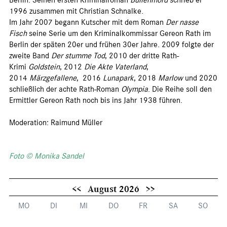
Berlin. Seinen ersten Kriminalroman
Bullenmord
schrieb er
1996 zusammen mit Christian Schnalke.
Im Jahr 2007 begann Kutscher mit dem Roman
Der nasse
Fisch
seine Serie um den Kriminalkommissar Gereon Rath im
Berlin der späten 20er und frühen 30er Jahre. 2009 folgte der
zweite Band
Der stumme Tod
, 2010 der dritte Rath-
Krimi
Goldstein
, 2012
Die Akte Vaterland
,
2014
Märzgefallene
, 2016
Lunapark
, 2018
Marlow
und 2020
schließlich der achte Rath-Roman
Olympia
. Die Reihe soll den
Ermittler Gereon Rath noch bis ins Jahr 1938 führen.
Moderation: Raimund Müller
Foto © Monika Sandel
<<
August 2026
>>
MO
DI
MI
DO
FR
SA
SO