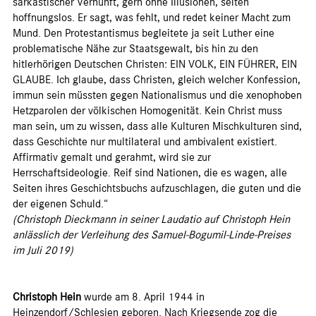
sarkastischer Vernunft, gern ohne Illusionen, selten
hoffnungslos. Er sagt, was fehlt, und redet keiner Macht zum
Mund. Den Protestantismus begleitete ja seit Luther eine
problematische Nähe zur Staatsgewalt, bis hin zu den
hitlerhörigen Deutschen Christen: EIN VOLK, EIN FÜHRER, EIN
GLAUBE. Ich glaube, dass Christen, gleich welcher Konfession,
immun sein müssten gegen Nationalismus und die xenophoben
Hetzparolen der völkischen Homogenität. Kein Christ muss
man sein, um zu wissen, dass alle Kulturen Mischkulturen sind,
dass Geschichte nur multilateral und ambivalent existiert.
Affirmativ gemalt und gerahmt, wird sie zur
Herrschaftsideologie. Reif sind Nationen, die es wagen, alle
Seiten ihres Geschichtsbuchs aufzuschlagen, die guten und die
der eigenen Schuld.“
(Christoph Dieckmann in seiner Laudatio auf Christoph Hein
anlässlich der Verleihung des Samuel-Bogumil-Linde-Preises
im Juli 2019)
Christoph Hein
wurde am 8. April 1944 in
Heinzendorf/Schlesien geboren. Nach Kriegsende zog die