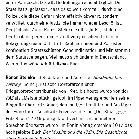
unter Polizeischutz statt, Bedrohungen sind alltäglich. Der
Staat hat zugelassen, dass es so weit kommt – durch eine
Polizei, die diese Gefahr nicht effektiv abwehrt, sondern
verwaltet; durch eine Justiz, die immer wieder beschönigt.
Der jüdische Autor Ronen Steinke, selbst Jurist, ist durch
Deutschland gereist und erzählt von jüdischem Leben im
Belagerungszustand. Er trifft Rabbinerinnen und Polizisten,
konfrontiert Staatsschützer, Geheimdienstler und Minister mit
dem Staatsversagen. Viel muss sich ändern in Deutschland.
Was zu tun wäre, erklärt dieses Buch.
Ronen Steinke
ist Redakteur und Autor der
Süddeutschen
Zeitung
. Seine juristische Doktorarbeit über
Kriegsverbrechertribunale von 1945 bis heute wurde von der
FAZ
als „Meisterstück“ gelobt. Im Piper Verlag erschien seine
Biografie über Fritz Bauer, den mutigen Ermittler und Ankläger
der Frankfurter Auschwitz-Prozesse, die mit „Der Staat gegen
Fritz Bauer“ 2015 preisgekrönt verfilmt und in mehrere
Sprachen übersetzt wurde. Im Berlin Verlag erschien 2017 das
hochgelobte Buch
Der Muslim und die Jüdin. Die Geschichte