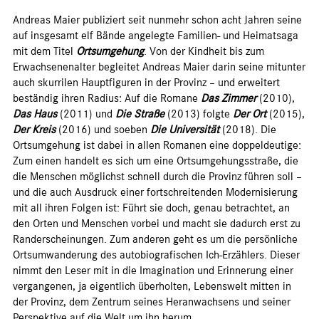
Andreas Maier publiziert seit nunmehr schon acht Jahren seine
auf insgesamt elf Bände angelegte Familien- und Heimatsaga
mit dem Titel
Ortsumgehung
. Von der Kindheit bis zum
Erwachsenenalter begleitet Andreas Maier darin seine mitunter
auch skurrilen Hauptfiguren in der Provinz – und erweitert
beständig ihren Radius: Auf die Romane
Das Zimmer
(2010),
Das Haus
(2011) und
Die Straße
(2013) folgte
Der Ort
(2015),
Der Kreis
(2016) und soeben
Die Universität
(2018). Die
Ortsumgehung ist dabei in allen Romanen eine doppeldeutige:
Zum einen handelt es sich um eine Ortsumgehungsstraße, die
die Menschen möglichst schnell durch die Provinz führen soll –
und die auch Ausdruck einer fortschreitenden Modernisierung
mit all ihren Folgen ist: Führt sie doch, genau betrachtet, an
den Orten und Menschen vorbei und macht sie dadurch erst zu
Randerscheinungen. Zum anderen geht es um die persönliche
Ortsumwanderung des autobiografischen Ich-Erzählers. Dieser
nimmt den Leser mit in die Imagination und Erinnerung einer
vergangenen, ja eigentlich überholten, Lebenswelt mitten in
der Provinz, dem Zentrum seines Heranwachsens und seiner
Perspektive auf die Welt um ihn herum.