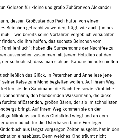
atur. Gelesen für kleine und große Zuhörer von Alexander
ann, dessen Großvater das Pech hatte, von einem
es Beinchen gebracht zu werden, trägt, wie auch Juniors
r muß – wie bereits seine Vorfahren vergeblich versuchten –
r finden, die ihm helfen, das sechste Beinchen vom
;Familienfluch“; haben die Sumsemanns der Nachtfee zu
chen ausversehen zusammen mit jenem Holzdieb auf den
der so hoch ist, dass man sich per Kanone hinaufschießen
t schließlich das Glück, in Peterchen und Anneliese jene
auf seiner Reise zum Mond begleiten wollen. Auf ihrem Weg
 treffen sie den Sandmann, die Nachtfee sowie sämtliche
den Donnermann, den blubbernden Wassermann, die dicke
furchteinflössenden, großen Bären, der sie im schnellsten
ndbergs bringt. Auf ihrem Weg kommen sie an der
ilige Nikolaus sanft das Christkind wiegt und an dem
er unermüdlich für die Osterhasen bunte Eier legen…
Kinderbuch aus längst vergangen Zeiten ausgeht, hat in den
aszination eingebüsst. Denn welches Kind träumt nicht