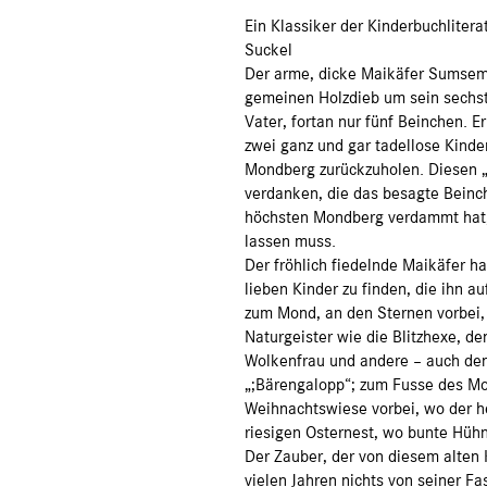
Ein Klassiker der Kinderbuchliter
Suckel
Der arme, dicke Maikäfer Sumsem
gemeinen Holzdieb um sein sechst
Vater, fortan nur fünf Beinchen. E
zwei ganz und gar tadellose Kinde
Mondberg zurückzuholen. Diesen „
verdanken, die das besagte Bein
höchsten Mondberg verdammt hat, 
lassen muss.
Der fröhlich fiedelnde Maikäfer ha
lieben Kinder zu finden, die ihn 
zum Mond, an den Sternen vorbei,
Naturgeister wie die Blitzhexe, 
Wolkenfrau und andere – auch den 
„;Bärengalopp“; zum Fusse des Mo
Weihnachtswiese vorbei, wo der he
riesigen Osternest, wo bunte Hühn
Der Zauber, der von diesem alten 
vielen Jahren nichts von seiner F